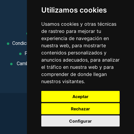
viajes, y mucho más!
Utilizamos cookies
MI AGENCIA
Usamos cookies y otras técnicas
de rastreo para mejorar tu
Aviso legal
Condiciones de uso
experiencia de navegación en
Condiciones Generales
Ley de Viajes Combinados
nuestra web, para mostrarte
contenidos personalizados y
Política de privacidad
Uso de cookies
anuncios adecuados, para analizar
Cambiar preferencias de cookies
Area privada
el tráfico en nuestra web y para
Contacto
comprender de donde llegan
nuestros visitantes.
Aceptar
Rechazar
©
2026
. Todos los derechos reservados
.
Configurar
Aviso legal