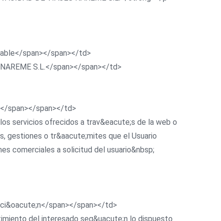
onsable</span></span></td>
JES NAREME S.L.</span></span></td>
dad</span></span></td>
 los servicios ofrecidos a trav&eacute;s de la web o
, gestiones o tr&aacute;mites que el Usuario
es comerciales a solicitud del usuario&nbsp;
imaci&oacute;n</span></span></td>
ntimiento del interesado seg&uacute;n lo dispuesto