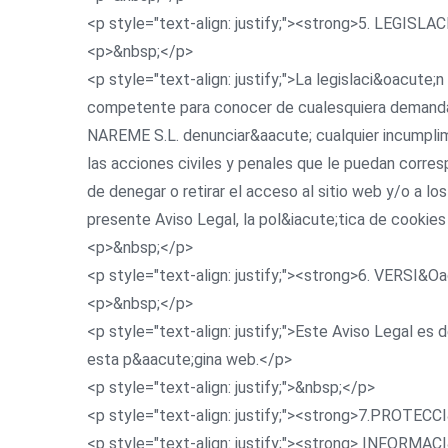
<p style="text-align: justify;"><strong>5. LEGIS
<p>&nbsp;</p>
<p style="text-align: justify;">La legislaci&oacute;n
competente para conocer de cualesquiera demandas 
NAREME S.L. denunciar&aacute; cualquier incumplim
las acciones civiles y penales que le puedan corre
de denegar o retirar el acceso al sitio web y/o a los
presente Aviso Legal, la pol&iacute;tica de cookies
<p>&nbsp;</p>
<p style="text-align: justify;"><strong>6. VERSI&
<p>&nbsp;</p>
<p style="text-align: justify;">Este Aviso Legal e
esta p&aacute;gina web.</p>
<p style="text-align: justify;">&nbsp;</p>
<p style="text-align: justify;"><strong>7.PRO
<p style="text-align: justify;"><strong> INFO