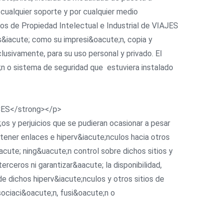
 cualquier soporte y por cualquier medio
os de Propiedad Intelectual e Industrial de VIAJES
s&iacute; como su impresi&oacute;n, copia y
usivamente, para su uso personal y privado. El
e;n o sistema de seguridad que estuviera instalado
CES</strong></p>
os y perjuicios que se pudieran ocasionar a pesar
tener enlaces e hiperv&iacute;nculos hacia otros
cute; ning&uacute;n control sobre dichos sitios y
ceros ni garantizar&aacute; la disponibilidad,
de dichos hiperv&iacute;nculos y otros sitios de
sociaci&oacute;n, fusi&oacute;n o