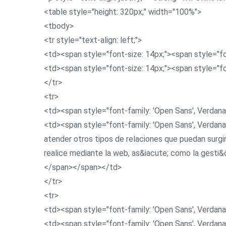
<table style="height: 320px;" width="100%">
<tbody>
<tr style="text-align: left;">
<td><span style="font-size: 14px;"><span style="f
<td><span style="font-size: 14px;"><span style="f
</tr>
<tr>
<td><span style="font-family: 'Open Sans', Verdana
<td><span style="font-family: 'Open Sans', Verdana,
atender otros tipos de relaciones que puedan surg
realice mediante la web, as&iacute; como la gesti&
</span></span></td>
</tr>
<tr>
<td><span style="font-family: 'Open Sans', Verdana
<td><span style="font-family: 'Open Sans', Verdana