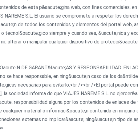
contenidos de esta p&aacute;gina web, con fines comerciales, en
JES NAREME S.L. El usuario se compromete a respetar los derech
oacute;n de todos los contenidos y elementos del portal web, a
o tecnol&oacute;gico siempre y cuando sea, &uacute;nica y excl
ir, alterar o manipular cualquier dispositivo de protecci&oacut
LUSI&Oacute;N DE GARANT&Iacute;AS Y RESPONSABILIDAD. ENLA
no se hace responsable, en ning&uacute;n caso de los da&ntilde;
gicas necesarias para evitarlo.<br /><br />El portal puede con
], la sociedad informa de que VIAJES NAREME S.L. no ejercer&aa
ute; responsabilidad alguna por los contenidos de enlaces de ter
de cualquier material o informaci&oacute;n contenida en ninguno 
conexiones externas no implicar&aacute; ning&uacute;n tipo de a
p>