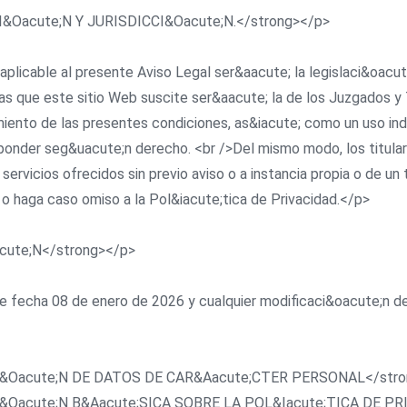
LACI&Oacute;N Y JURISDICCI&Oacute;N.</strong></p>
 aplicable al presente Aviso Legal ser&aacute; la legislaci&oacute
que este sitio Web suscite ser&aacute; la de los Juzgados y T
iento de las presentes condiciones, as&iacute; como un uso ind
sponder seg&uacute;n derecho. <br />Del mismo modo, los titula
 servicios ofrecidos sin previo aviso o a instancia propia o de un
 o haga caso omiso a la Pol&iacute;tica de Privacidad.</p>
Oacute;N</strong></p>
s de fecha 08 de enero de 2026 y cualquier modificaci&oacute;n 
TECCI&Oacute;N DE DATOS DE CAR&Aacute;CTER PERSONAL</str
RMACI&Oacute;N B&Aacute;SICA SOBRE LA POL&Iacute;TICA DE 