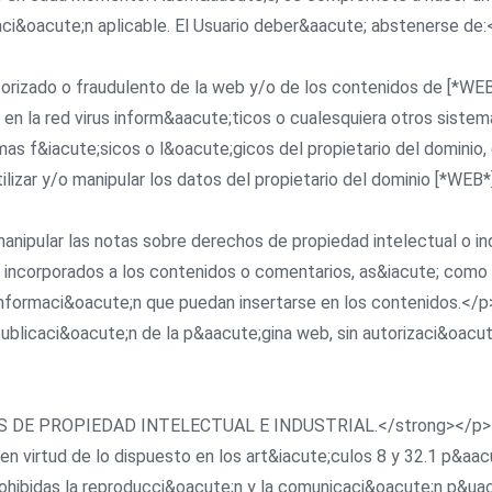
aci&oacute;n aplicable. El Usuario deber&aacute; abstenerse de:
autorizado o fraudulento de la web y/o de los contenidos de [*WE
ndir en la red virus inform&aacute;ticos o cualesquiera otros sist
mas f&iacute;sicos o l&oacute;gicos del propietario del dominio
 utilizar y/o manipular los datos del propietario del dominio [*WE
 o manipular las notas sobre derechos de propiedad intelectual o i
os incorporados a los contenidos o comentarios, as&iacute; como
nformaci&oacute;n que puedan insertarse en los contenidos.</p
/o publicaci&oacute;n de la p&aacute;gina web, sin autorizaci&oa
ECHOS DE PROPIEDAD INTELECTUAL E INDUSTRIAL.</strong></p>
en virtud de lo dispuesto en los art&iacute;culos 8 y 32.1 p&aa
hibidas la reproducci&oacute;n y la comunicaci&oacute;n p&uacu