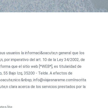
sus usuarios la informaci&oacute;n general que los
, por imperativo del art. 10 de la Ley 34/2002, de
forma que el sitio web [*WEB*], es titularidad de
, 55 Bajo Izq, 35200 - Telde. A efectos de
r&oacute;nico:&nbsp; info@viajesnareme.comInscrita
te;n clara acerca de los servicios prestados por la
ng></p>