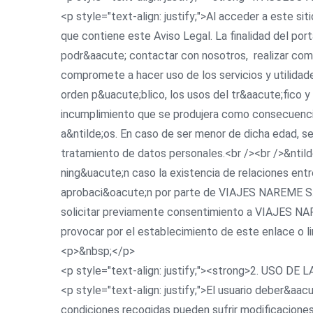
<p style="text-align: justify;">Al acceder a este s
que contiene este Aviso Legal. La finalidad del por
podr&aacute; contactar con nosotros, realizar comp
compromete a hacer uso de los servicios y utilidad
orden p&uacute;blico, los usos del tr&aacute;fico 
incumplimiento que se produjera como consecuencia 
a&ntilde;os. En caso de ser menor de dicha edad, se
tratamiento de datos personales.<br /><br />&ntilde;
ning&uacute;n caso la existencia de relaciones entr
aprobaci&oacute;n por parte de VIAJES NAREME S.L.
solicitar previamente consentimiento a VIAJES NAR
provocar por el establecimiento de este enlace o li
<p>&nbsp;</p>
<p style="text-align: justify;"><strong>2. USO 
<p style="text-align: justify;">El usuario deber&aa
condiciones recogidas pueden sufrir modificacion