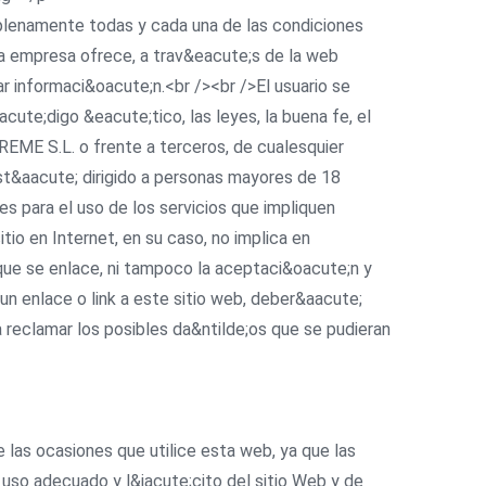
a plenamente todas y cada una de las condiciones
 la empresa ofrece, a trav&eacute;s de la web
r informaci&oacute;n.<br /><br />El usuario se
te;digo &eacute;tico, las leyes, la buena fe, el
REME S.L. o frente a terceros, de cualesquier
st&aacute; dirigido a personas mayores de 18
es para el uso de los servicios que impliquen
tio en Internet, en su caso, no implica en
 que se enlace, ni tampoco la aceptaci&oacute;n y
n enlace o link a este sitio web, deber&aacute;
reclamar los posibles da&ntilde;os que se pudieran
e las ocasiones que utilice esta web, ya que las
so adecuado y l&iacute;cito del sitio Web y de