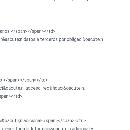
atarios </span></span></td>
der&aacute;n datos a terceros por obligaci&oacute;n
hos </span></span></td>
ci&oacute;n, acceso, rectificaci&oacute;n,
/span></td>
maci&oacute;n adicional</span></span></td>
obtener toda la Informaci&oacute;n adicional y