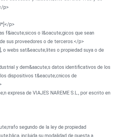
</p>
B*]</p>
emas f&iacute;sicos o l&oacute;gicos que sean
, de sus proveedores o de terceros.</p>
B*], o webs sat&eacute;lites o propiedad suya o de
ndustrial y dem&aacute;s datos identificativos de los
 los dispositivos t&eacute;cnicos de
>
cute;n expresa de VIAJES NAREME S.L., por escrito en
cute;rrafo segundo de la ley de propiedad
te;blica, incluida su modalidad de puesta a